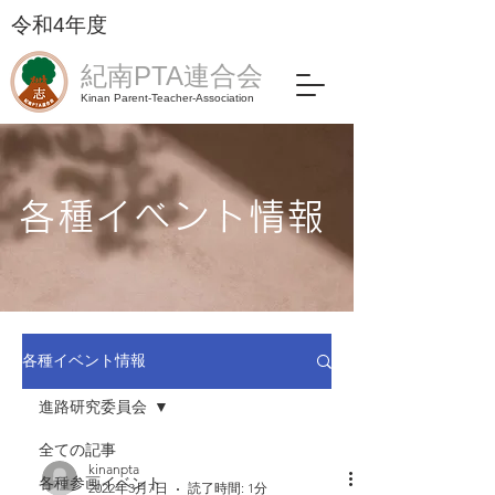
令和4年度​
紀南PTA連合会
Kinan Parent-Teacher-Association
各種イベント情報
各種イベント情報
進路研究委員会
全ての記事
kinanpta
各種参画イベント
2022年3月7日
読了時間: 1分