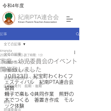
令和4年度​
紀南PTA連合会
Kinan Parent-Teacher-Association
記事
全ての記事
kinanpta
全ての記事
2022年11月3日
読了時間: 1分
家庭・幼児委員会のイベント
各種参画イベント
開催致しました
研修委員会イベント
10月23日　紀宝町わくわくフ
家庭幼児教育イベント
ェスティバル　紀南PTA連合会
広報誌発刊 前期・後期
協賛　
親子で楽しく共同作業　熊野の
チャレンジ三重 登録
木でつくる　箸置き作成　モル
総会
ック体験
評議委員会