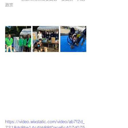
政宗
https://video.wixstatic.com/video/ab7f2d_
7218dc8be14c4bb88f0ace6c407d075