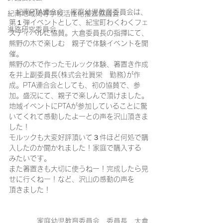
　紀南PTA連合会　家庭幼児教育委員会は、
紀南地域高等学校活性化推進協議会
第１弾イベントとして、紀宝町わくわくフェ
進路研究委員会
スティバルに協賛。大倉委員長の指揮にて、
熊野の木で楽しむ　親子で体験イベントを開
催。
熊野の木で作ったモルック体験、箸置き作成
を井上副委員長(株式会社眞栄　勤務)が作
成。PTA連合会としても、初の協賛で、参
加。盛況にて、親子で楽しんで頂けました。
地域イベントにPTAが参加していることに驚
いてくれて感動したよーとの声を沢山頂きま
した！
モルックも大変好評頂いて３件ほど何処で購
入したのか聞かれました！家庭で購入する
みたいです。
また箸置きも大切に使うねー！完成したら見
せに行くねー！など、沢山の感動の声を
頂きました！　　　　　　
　　　　家庭幼児教育委員会　委員長　大倉