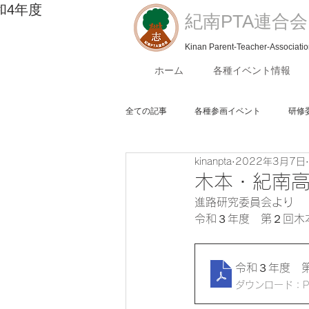
和4年度​
紀南PTA連合会
Kinan Parent-Teacher-Associati
ホーム
各種イベント情報
全ての記事
各種参画イベント
研修
kinanpta
2022年3月7日
総会
評議委員会
紀南地域高
木本・紀南
進路研究委員会より
令和３年度　第２回木
令和３年度 
ダウンロード：PDF