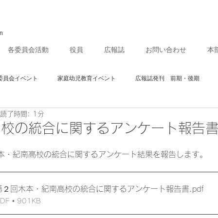
on
各委員会活動
役員
広報誌
お問い合わせ
本
委員会イベント
家庭幼児教育イベント
広報誌発刊 前期・後期
読了時間: 1分
等学校活性化推進協議会
進路研究委員会
高校の統合に関するアンケート報告
本・紀南高校の統合に関するアンケート結果を報告します。
第２回木本・紀南高校の統合に関するアンケート報告書
.pdf
 • 901KB