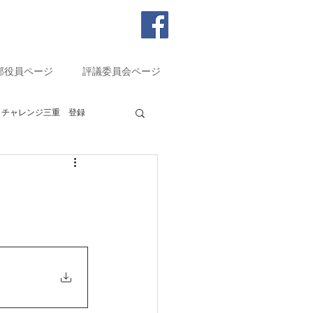
部役員ページ
評議委員会ページ
チャレンジ三重 登録
書