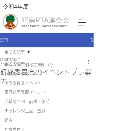
令和4年度​
紀南PTA連合会
Kinan Parent-Teacher-Association
記事
全ての記事
紀南PTA連合
全ての記事
2021年10月20日
読了時間: 1分
研修委員会のイベントプレ案
各種参画イベント
内
研修委員会イベント
家庭幼児教育イベント
広報誌発刊 前期・後期
チャレンジ三重 登録
総会
評議委員会