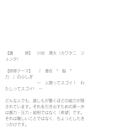
【講　　　師】　川谷　潤太（カワタニ　ジ
ュンタ）
【研修テーマ】　「　潜在　“　脳　”　
力　」のふしぎ
　　　　　　　　～　人間ってスゴイ！　わ
たしってスゴイ!　～
どんな人でも、誰しもが驚くほどの能力が隠
されています。それを引き出すための第一歩
は暴力・圧力・統制ではなく「希望」です。
それは難しいことではなく、ちょっとしたき
っかけです。